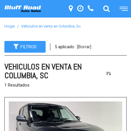
Hogar
/
Vehiculos en venta en Columbia, Sc
FILTROS
5 aplicado
[Borrar]
VEHICULOS EN VENTA EN
COLUMBIA, SC
1 Resultados