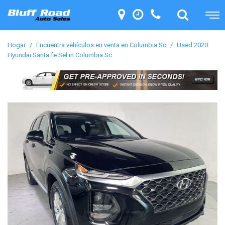
Hogar
/
Encuentra vehículos en venta en Columbia Sc
/
Used 2020
Hyundai Santa fe Sel in Columbia Sc