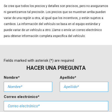
Exterior Parking Camera Rear
Se cree que todos los precios y detalles son precisos, pero no aseguramos
First Aid Kit
ni garantizamos tal precisión. Los precios que se muestran arriba pueden
Four wheel independent suspension
variar de una región a otra, al igual que los incentivos, y están sujetos a
Front anti-roll bar
cambios. La información del vehículo se basa en el equipo estándar y
Asientos delanteros anatómicos
puede variar de un vehículo a otro. Llame o envíe un correo electrónico
Front Center Armrest
para obtener información completa específica del vehículo.
Luces de niebla delanteras
Luces de lectura delanteras
Luces delanteras completamente automáticas
Retrovisor exterior térmico
Fields marked with asterisk (*) are required
Heated Front Bucket Seats
HACER UNA PREGUNTA
Asientos delanteros térmicos
Nombre*
Apellido*
Entrada iluminada
Advertencia de baja presión en las llantas
Mudguards
Correo electrónico*
Bolsa de aire con sensor de ocupante
Option Group 01
Pantalla con temperatura exterior