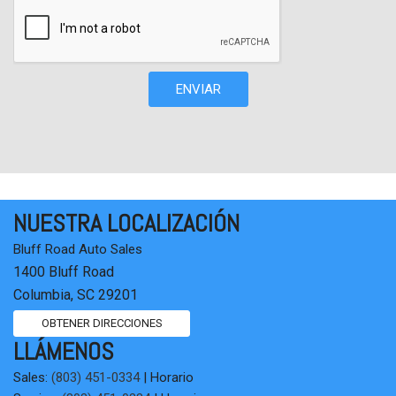
Split folding rear seat
Alerón
Stain-Resistant Cloth Seating Surfaces
Controles de audio en el volante
ENVIAR
Tacómetro
Telescoping steering wheel
Tilt steering wheel
Traction control
Computadora de navegación
Escobillas con variabilidad intermitente
NUESTRA LOCALIZACIÓN
Wheel Locks
Bluff Road Auto Sales
1400 Bluff Road
Columbia, SC 29201
OBTENER DIRECCIONES
LLÁMENOS
Sales:
(803) 451-0334
|
Horario