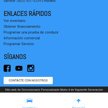
Service:
(803) 451-0334
|
Horario
ENLACES RÁPIDOS
Ver inventario
Obtener financiamiento
Programar una prueba de conducir
Información comercial
Programar Servicio
SÍGANOS
CONTACTE CON NOSOTROS
Sitio web de Concesionario Personalizado Motor 6 de Siguiente Generación
accionado por
DealerFire
. Parte de la cartera
DealerSocket
de productos de
tecnología automotriz avanzada.
Copyright © Bluff Road Auto Sales
Privacidad
|
Mapa del sitio web