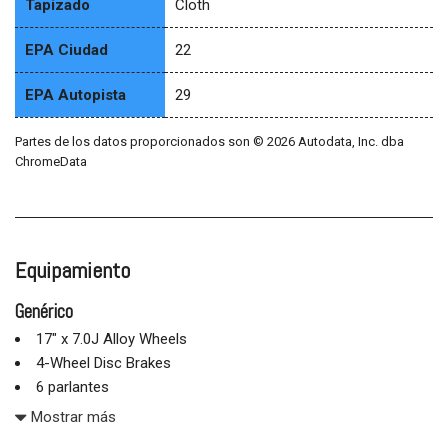
Tapizado
Cloth
EPA Ciudad
22
EPA Autopista
29
Partes de los datos proporcionados son © 2026 Autodata, Inc. dba
ChromeData
Equipamiento
Genérico
17" x 7.0J Alloy Wheels
4-Wheel Disc Brakes
6 parlantes
Frenos ABS
Mostrar más
Adjustable head restraints: driver and passenger w/tilt