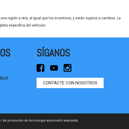
na región a otra, al igual que los incentivos, y están sujetos a cambios. La
leta específica del vehículo.
DOS
SÍGANOS
ucir
CONTACTE CON NOSOTROS
t
de productos de tecnología automotriz avanzada.