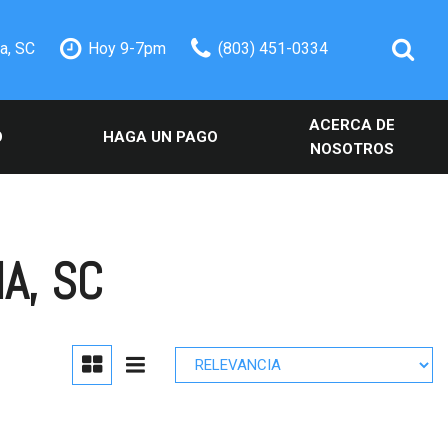
a, SC
Hoy 9-7pm
(803) 451-0334
ACERCA DE
O
HAGA UN PAGO
NOSOTROS
icios
Nuestro Concesionario
ervicio
Testimonios
tos
Contacte con nosotros
A, SC
eciales
Nuestro equipo
Carreras
Nuestro Blog