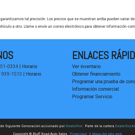
garantizamos tal precisión. Los precios que se muestran arriba pueden variar de u
ehículo a otro. Llame o envíe un correo electrónico para obtener información comp
NOS
ENLACES RÁPI
451-0334
|
Horario
Ver inventario
) 939-1513
|
Horario
Obtener financiamiento
Programar una prueba de cond
Información comercial
Programar Servicio
 de Siguiente Generación accionado por
DealerFire
. Parte de la cartera
DealerSocke
Copyright © Bluff Road Auto Sales
Privacidad
|
Mapa del sitio web