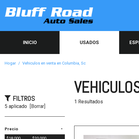
INICIO
USADOS
ESP
Espec
usad
Hogar
/
Vehiculos en venta en Columbia, Sc
Servi
Obten
VEHICULOS
aprob
línea
FILTROS
1 Resultados
5 aplicado
[Borrar]
-
Precio
$18,000
$20,000