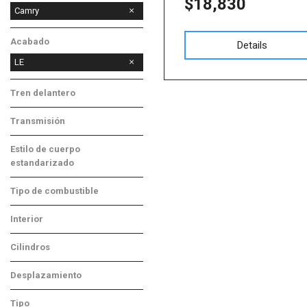
$18,830
Camry
Acabado
Details
LE
Tren delantero
Tracción delantera
Transmisión
Automático
Estilo de cuerpo
estandarizado
Sedán
Tipo de combustible
Gasolina
Interior
Gris
Cilindros
Otros
Desplazamiento
Otros
Tipo