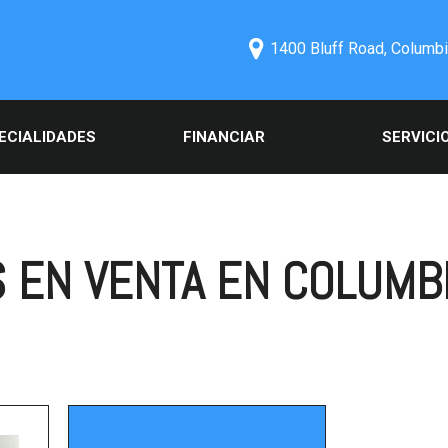
1400 Bluff Road, Columbi
ECIALIDADES
FINANCIAR
SERVICI
iales de autos
Aprobación de Crédito en
Nuestros Serv
os
línea
Programar el S
cios Especiales
Información comercial
Pedir Repues
ga una pre-
Programar una prueba de
 EN VENTA EN COLUMBI
Servicios Esp
ación de crédito en
conducir
 en Columbia, SC