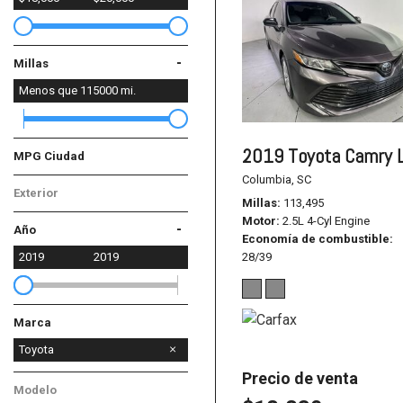
-
Millas
Menos que
115000
mi.
2019 Toyota Camry 
MPG Ciudad
Columbia, SC
Exterior
Millas
113,495
Gris
Motor
2.5L 4-Cyl Engine
-
Año
Economía de combustible
28/39
2019
2019
Marca
Dodge
Honda
Lincoln
Mazda
Nissan
Toyota
Precio de venta
Modelo