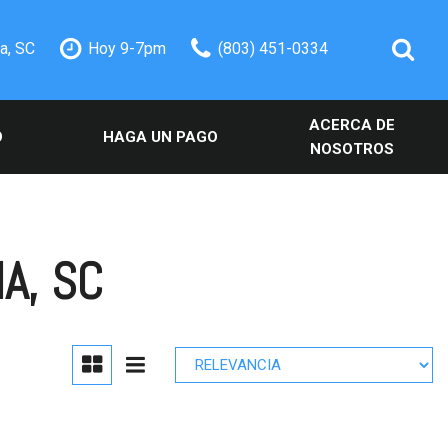
a, SC
Hoy 9-7pm
(803) 451-0334
ACERCA DE
O
HAGA UN PAGO
NOSOTROS
icios
Nuestro Concesionario
ervicio
Testimonios
tos
Contacte con nosotros
A, SC
eciales
Nuestro equipo
Carreras
Nuestro Blog