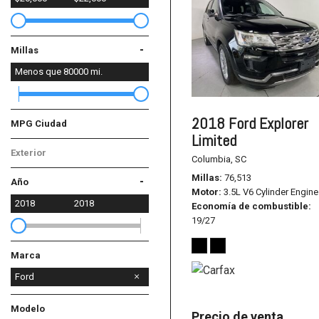
-
Millas
Menos que
80000
mi.
2018 Ford Explorer
MPG Ciudad
Limited
Exterior
Columbia, SC
Negro
Millas
76,513
-
Año
Motor
3.5L V6 Cylinder Engine
2018
2018
Economía de combustible
19/27
Marca
Audi
Cadillac
Chevrolet
Ford
Honda
Hyundai
Kia
Mazda
Mercedes-Benz
Nissan
Modelo
Precio de venta