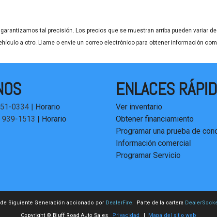
garantizamos tal precisión. Los precios que se muestran arriba pueden variar de u
ehículo a otro. Llame o envíe un correo electrónico para obtener información comp
NOS
ENLACES RÁPI
451-0334
|
Horario
Ver inventario
) 939-1513
|
Horario
Obtener financiamiento
Programar una prueba de cond
Información comercial
Programar Servicio
 de Siguiente Generación accionado por
DealerFire
. Parte de la cartera
DealerSocke
Copyright © Bluff Road Auto Sales
Privacidad
|
Mapa del sitio web