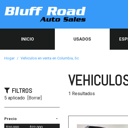
INICIO
USADOS
ESP
Espec
usad
Hogar
/
Vehiculos en venta en Columbia, Sc
Servi
Obten
VEHICULOS
aprob
línea
FILTROS
1 Resultados
5 aplicado
[Borrar]
-
Precio
$20,000
$22,000