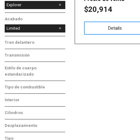
Explorer
$20,914
F-150
Acabado
Details
Limited
Tren delantero
Tracción delantera
Transmisión
Automático
Estilo de cuerpo
estandarizado
SUV
Tipo de combustible
Gasolina
Interior
Negro
Cilindros
Otros
Desplazamiento
Otros
Tipo