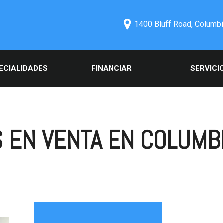
1400 Bluff Road, Columbi
ECIALIDADES
FINANCIAR
SERVICI
iales de autos
Aprobación de Crédito en
Nuestros Serv
os
línea
Programar el S
cios Especiales
Información comercial
Pedir Repues
ga una pre-
Programar una prueba de
 EN VENTA EN COLUMBI
Servicios Esp
ación de crédito en
conducir
 en Columbia, SC