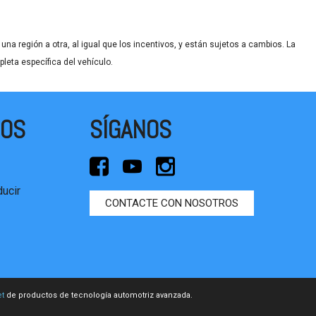
na región a otra, al igual que los incentivos, y están sujetos a cambios. La
leta específica del vehículo.
DOS
SÍGANOS
ucir
CONTACTE CON NOSOTROS
t
de productos de tecnología automotriz avanzada.